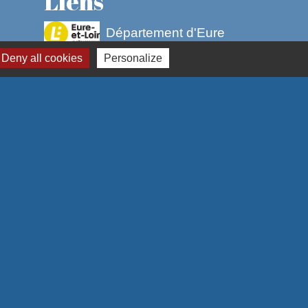
Liens
Département d'Eure
et Loir
Deny all cookies
Personalize
Communauté de
communes entre Beauce &
Perche
Préfecture d'Eure et Loir
(Les services de l'Etat en eure
et loir)
Courville Alveston
(Jumelage du Pays Courvillois)