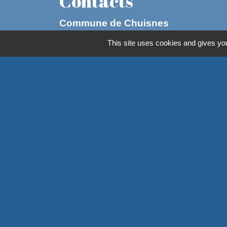
Contacts
Commune de Chuisnes
1, rue du 19 mars 1962
This site uses cookies and gives you
28190 Chuisnes - FRANCE
+33 2 37 23 21 45
Contact par formulaire
HORAIRES D'OUVERTURE
AU PUBLIC
LUNDI : 13H30 à 17H30
MARDI : 13H30 à 17H30
MERCREDI : FERME
JEUDI : 13H30 à 17H30
VENDREDI : 9H00 à 13H00