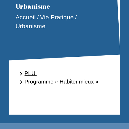
Urbanisme
Accueil
Vie Pratique
/
/
Urbanisme
PLUi
keyboard_arrow_right
Programme « Habiter mieux »
keyboard_arrow_right