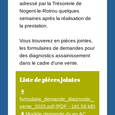
adressé par la Trésorerie de
Nogent-le-Rotrou quelques
semaines après la réalisation de
la prestation.
Vous trouverez en pièces jointes,
les formulaires de demandes pour
des diagnostics assainissement
dans le cadre d’une vente.
Liste de pièces jointes
file_download
formulaire_demande_diagnostic_
vente_2025.pdf (PDF - 181.56 kB)
Modèle demande dv en AC
file_download