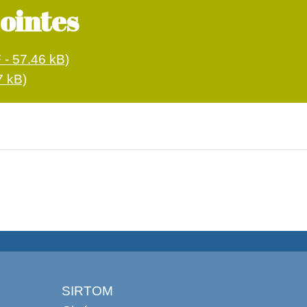
jointes
 - 57.46 kB)
7 kB)
SIRTOM