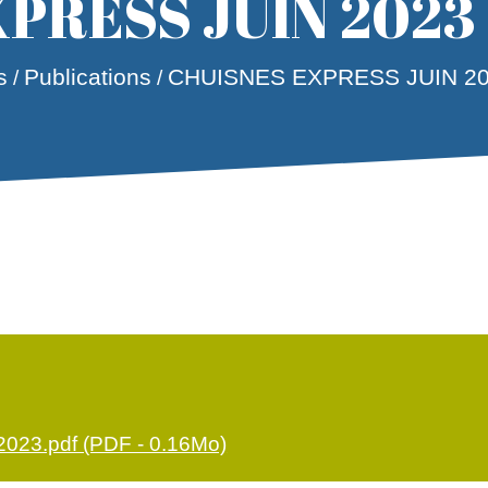
PRESS JUIN 2023
s
Publications
CHUISNES EXPRESS JUIN 2
/
/
23.pdf (PDF - 0.16Mo)