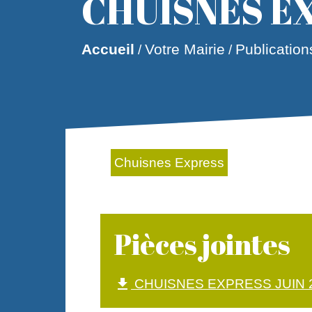
CHUISNES EX
Accueil
Votre Mairie
Publication
/
/
Chuisnes Express
Pièces jointes
CHUISNES EXPRESS JUIN 20
file_download