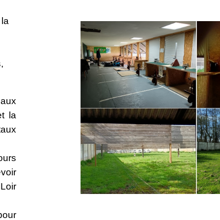
 la
,
 aux
t la
taux
ours
voir
Loir
pour