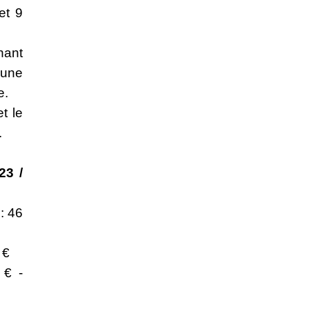
et 9
ant
’une
e.
t le
.
23 /
: 46
 €
 € -