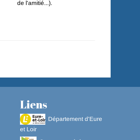
de l'amitié...).
Liens
Département d'Eure
et Loir