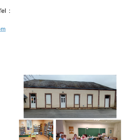
el :
om