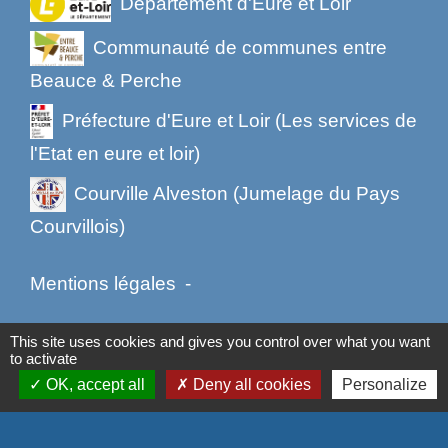
Département d'Eure et Loir
Communauté de communes entre
Beauce & Perche
Préfecture d'Eure et Loir (Les services de
l'Etat en eure et loir)
Courville Alveston (Jumelage du Pays
Courvillois)
Mentions légales
-
Politique de confidentialité
-
Accessibilité
-
This site uses cookies and gives you control over what you want
to activate
Plan du site
-
Gestion des cookies
OK, accept all
Deny all cookies
Personalize
Site créé en partenariat avec Réseau des Communes