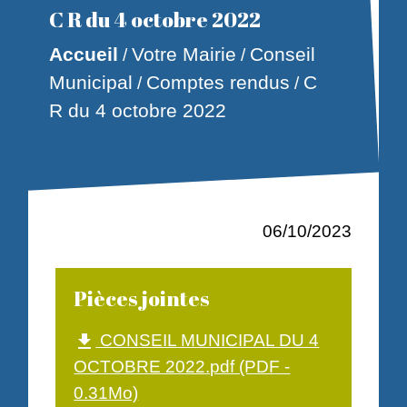
C R du 4 octobre 2022
Accueil
Votre Mairie
Conseil
/
/
Municipal
Comptes rendus
C
/
/
R du 4 octobre 2022
06/10/2023
Pièces jointes
CONSEIL MUNICIPAL DU 4
file_download
OCTOBRE 2022.pdf (PDF -
0.31Mo)