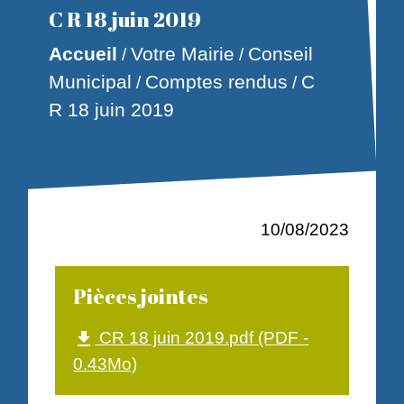
C R 18 juin 2019
Accueil
Votre Mairie
Conseil
/
/
Municipal
Comptes rendus
C
/
/
R 18 juin 2019
10/08/2023
Pièces jointes
CR 18 juin 2019.pdf (PDF -
file_download
0.43Mo)