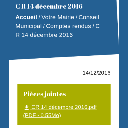
C R 14 décembre 2016
Accueil
Votre Mairie
Conseil
/
/
Municipal
Comptes rendus
C
/
/
R 14 décembre 2016
14/12/2016
Pièces jointes
CR 14 décembre 2016.pdf
file_download
(PDF - 0.55Mo)