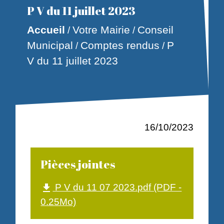
P V du 11 juillet 2023
Accueil
Votre Mairie
Conseil
/
/
Municipal
Comptes rendus
P
/
/
V du 11 juillet 2023
16/10/2023
Pièces jointes
P V du 11 07 2023.pdf (PDF -
file_download
0.25Mo)