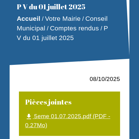
P V du 01 juillet 2025
Accueil
Votre Mairie
Conseil
/
/
Municipal
Comptes rendus
P
/
/
V du 01 juillet 2025
08/10/2025
Pièces jointes
5eme 01.07.2025.pdf (PDF -
file_download
0.27Mo)