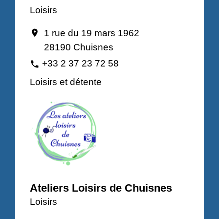
Loisirs
1 rue du 19 mars 1962
location_on
28190 Chuisnes
+33 2 37 23 72 58
phone
Loisirs et détente
Ateliers Loisirs de Chuisnes
Loisirs