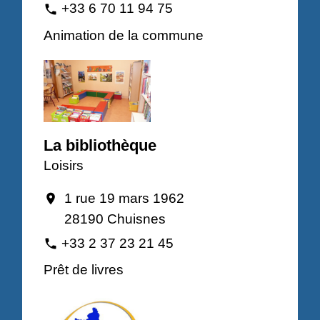
+33 6 70 11 94 75
phone
Animation de la commune
La bibliothèque
Loisirs
1 rue 19 mars 1962
location_on
28190 Chuisnes
+33 2 37 23 21 45
phone
Prêt de livres