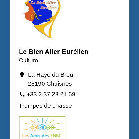
Le Bien Aller Eurélien
Culture
La Haye du Breuil
location_on
28190 Chuisnes
+33 2 37 23 21 69
phone
Trompes de chasse