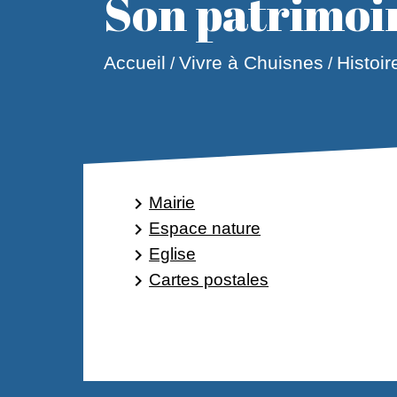
Son patrimoi
Accueil
Vivre à Chuisnes
Histoir
/
/
Mairie
keyboard_arrow_right
Espace nature
keyboard_arrow_right
Eglise
keyboard_arrow_right
Cartes postales
keyboard_arrow_right